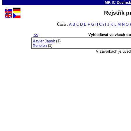
MK IC Devínsk
Rejstřík p
Části :
A
B
C
D
E
F
G
H
Ch
I
J
K
L
M
N
O
<<
Vyhledávat ve všech d
Xavier Japoit
(1)
Xenofon
(1)
V závorkách je uved