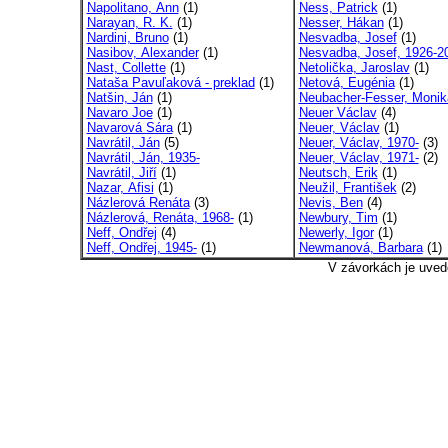
Napolitano, Ann
(1)
Ness, Patrick
(1)
Narayan, R. K.
(1)
Nesser, Hákan
(1)
Nardini, Bruno
(1)
Nesvadba, Josef
(1)
Nasibov, Alexander
(1)
Nesvadba, Josef, 1926-2
Nast, Collette
(1)
Netolička, Jaroslav
(1)
Nataša Pavuľaková - preklad
(1)
Netová, Eugénia
(1)
Natšin, Ján
(1)
Neubacher-Fesser, Monik
Navaro Joe
(1)
Neuer Václav
(4)
Navarová Sára
(1)
Neuer, Václav
(1)
Navrátil, Ján
(5)
Neuer, Václav, 1970-
(3)
Navrátil, Ján, 1935-
Neuer, Václav, 1971-
(2)
Navrátil, Jiří
(1)
Neutsch, Erik
(1)
Nazar, Afisi
(1)
Neužil, František
(2)
Názlerová Renáta
(3)
Nevis, Ben
(4)
Názlerová, Renáta, 1968-
(1)
Newbury, Tim
(1)
Neff, Ondřej
(4)
Newerly, Igor
(1)
Neff, Ondřej, 1945-
(1)
Newmanová, Barbara
(1)
V závorkách je uved