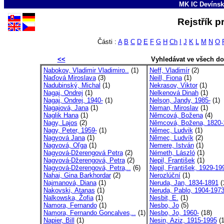
MK IC Devínsk
Rejstřík p
Části :
A
B
C
D
E
F
G
H
Ch
I
J
K
L
M
N
O
<<
Vyhledávat ve všech d
Nabokov, Vladimir Vladimiro..
(1)
Neff, Vladimír
(2)
Naďová Miroslava
(3)
Neill, Fiona
(1)
Nadubinský, Michal
(1)
Nekrasov, Viktor
(1)
Nagaj, Ondrej
(1)
Nelkenová Dinah
(1)
Nagaj, Ondrej, 1940-
(1)
Nelson, Jandy, 1985-
(1)
Nagajová, Jana
(1)
Neman, Miroslav
(1)
Naglik Hana
(1)
Němcová, Božena
(4)
Nagy, Lajos
(2)
Němcová, Božena, 1820-
Nagy, Peter, 1959-
(1)
Němec, Ludvik
(1)
Nagyová Jana
(1)
Němec, Ludvík
(2)
Nagyová, Oľga
(1)
Nemere, István
(1)
Nagyová-Džerengová Petra
(2)
Németh, László
(1)
Nagyová-Džerengová, Petra
(2)
Nepil, František
(1)
Nagyová-Džerengová, Petra,..
(6)
Nepil, František, 1929-19
Nahai, Gina Barkhordar
(2)
Nerozlúční
(1)
Najmanová, Diana
(1)
Neruda, Jan, 1834-1891
(
Nakovski, Atanas
(1)
Neruda, Pablo, 1904-197
Nalkowska, Žofia
(1)
Nesbit, E.
(1)
Namora, Fernando
(1)
Nesbo, Jo
(5)
Namora, Fernando Goncalves,..
(1)
Nesbo, Jo, 1960-
(18)
Napier, Bill
(1)
Nesin, Aziz, 1915-1995
(1