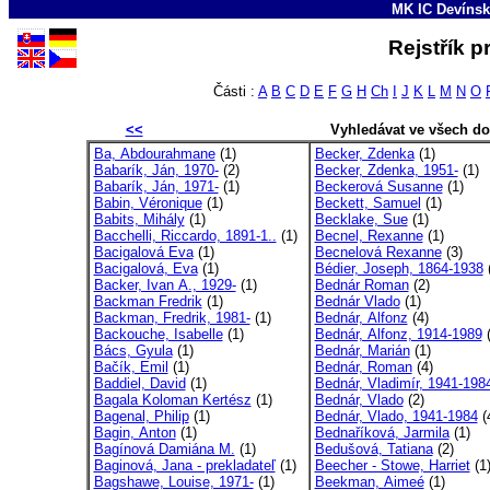
MK IC Devínsk
Rejstřík p
Části :
A
B
C
D
E
F
G
H
Ch
I
J
K
L
M
N
O
<<
Vyhledávat ve všech d
Ba, Abdourahmane
(1)
Becker, Zdenka
(1)
Babarík, Ján, 1970-
(2)
Becker, Zdenka, 1951-
(1)
Babarík, Ján, 1971-
(1)
Beckerová Susanne
(1)
Babin, Véronique
(1)
Beckett, Samuel
(1)
Babits, Mihály
(1)
Becklake, Sue
(1)
Bacchelli, Riccardo, 1891-1..
(1)
Becnel, Rexanne
(1)
Bacigalová Eva
(1)
Becnelová Rexanne
(3)
Bacigalová, Eva
(1)
Bédier, Joseph, 1864-1938
(
Backer, Ivan A., 1929-
(1)
Bednár Roman
(2)
Backman Fredrik
(1)
Bednár Vlado
(1)
Backman, Fredrik, 1981-
(1)
Bednár, Alfonz
(4)
Backouche, Isabelle
(1)
Bednár, Alfonz, 1914-1989
(
Bács, Gyula
(1)
Bednár, Marián
(1)
Bačík, Emil
(1)
Bednár, Roman
(4)
Baddiel, David
(1)
Bednár, Vladimír, 1941-198
Bagala Koloman Kertész
(1)
Bednár, Vlado
(2)
Bagenal, Philip
(1)
Bednár, Vlado, 1941-1984
(
Bagin, Anton
(1)
Bednaříková, Jarmila
(1)
Bagínová Damiána M.
(1)
Bedušová, Tatiana
(2)
Baginová, Jana - prekladateľ
(1)
Beecher - Stowe, Harriet
(1
Bagshawe, Louise, 1971-
(1)
Beekman, Aimeé
(1)