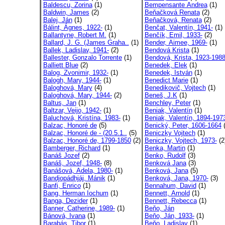
Baldescu, Zorina
(1)
Bempensante Andrea
(1)
Baldwin, James
(2)
Beňačková Renata
(2)
Balej, Ján
(1)
Beňačková, Renata
(2)
Bálint, Ágnes, 1922-
(1)
Benčat, Valentín, 1941-
(1)
Ballantyne, Robert M.
(1)
Benčík, Emil, 1933-
(2)
Ballard, J. G. (James Graha..
(1)
Bender, Aimee, 1969-
(1)
Ballek, Ladislav, 1941-
(2)
Bendová Krista
(1)
Ballester, Gonzalo Torrente
(1)
Bendová, Krista, 1923-198
Balliett Blue
(2)
Benedek, Elek
(1)
Balog, Zvonimir, 1932-
(1)
Benedek, István
(1)
Balogh, Mary, 1944-
(1)
Benedict Marie
(1)
Baloghová, Mary
(4)
Benedikovič, Vojtech
(1)
Baloghová, Mary, 1944-
(2)
Beneš, J.K
(1)
Baltus, Jan
(1)
Benchley, Peter
(1)
Baltzar, Veijo, 1942-
(1)
Beniak, Valentín
(1)
Baluchová, Kristína, 1983-
(1)
Beniak, Valentín, 1894-197
Balzac, Honoré de
(5)
Benický, Peter, 1606-1664
(
Balzac, Honoré de - (20.5.1..
(5)
Beniczky Vojtech
(1)
Balzac, Honoré de, 1799-1850
(2)
Beniczky, Vojtech, 1973-
(2
Bamberger, Richard
(1)
Benka, Martin
(1)
Banáš Jozef
(2)
Benko, Rudolf
(3)
Banáš, Jozef, 1948-
(8)
Benková Jana
(3)
Banášová, Adela, 1980-
(1)
Benková, Jana
(5)
Bandjopádhjáj, Mánik
(1)
Benková, Jana, 1970-
(3)
Banfi, Enrico
(1)
Bennahum, David
(1)
Bang, Herman Iochum
(1)
Bennett, Arnold
(1)
Banga, Dezider
(1)
Bennett, Rebecca
(1)
Banner, Catherine, 1989-
(1)
Beňo, Ján
Bánová, Ivana
(1)
Beňo, Ján, 1933-
(1)
Barabás, Tibor
(1)
Beňo, Ladislav
(1)