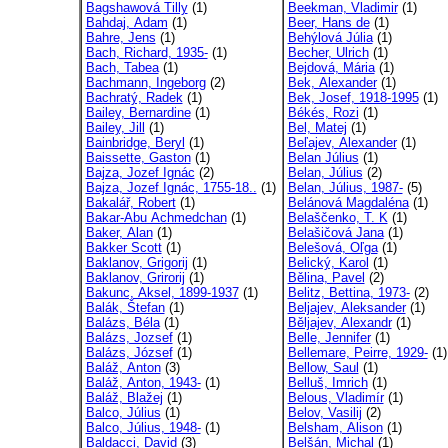
Bagshawová Tilly
(1)
Beekman, Vladimir
(1)
Bahdaj, Adam
(1)
Beer, Hans de
(1)
Bahre, Jens
(1)
Behýlová Júlia
(1)
Bach, Richard, 1935-
(1)
Becher, Ulrich
(1)
Bach, Tabea
(1)
Bejdová, Mária
(1)
Bachmann, Ingeborg
(2)
Bek, Alexander
(1)
Bachratý, Radek
(1)
Bek, Josef, 1918-1995
(1)
Bailey, Bernardine
(1)
Békés, Rozi
(1)
Bailey, Jill
(1)
Bel, Matej
(1)
Bainbridge, Beryl
(1)
Beľajev, Alexander
(1)
Baissette, Gaston
(1)
Belan Július
(1)
Bajza, Jozef Ignác
(2)
Belan, Július
(2)
Bajza, Jozef Ignác, 1755-18..
(1)
Belan, Július, 1987-
(5)
Bakalář, Robert
(1)
Belánová Magdaléna
(1)
Bakar-Abu Achmedchan
(1)
Belaščenko, T. K
(1)
Baker, Alan
(1)
Belašičová Jana
(1)
Bakker Scott
(1)
Belešová, Oľga
(1)
Baklanov, Grigorij
(1)
Belický, Karol
(1)
Baklanov, Grirorij
(1)
Bělina, Pavel
(2)
Bakunc, Aksel, 1899-1937
(1)
Belitz, Bettina, 1973-
(2)
Balák, Štefan
(1)
Beljajev, Aleksander
(1)
Balázs, Béla
(1)
Běljajev, Alexandr
(1)
Balázs, Jozsef
(1)
Belle, Jennifer
(1)
Balázs, József
(1)
Bellemare, Peirre, 1929-
(1)
Baláž, Anton
(3)
Bellow, Saul
(1)
Baláž, Anton, 1943-
(1)
Belluš, Imrich
(1)
Baláž, Blažej
(1)
Belous, Vladimír
(1)
Balco, Július
(1)
Belov, Vasilij
(2)
Balco, Július, 1948-
(1)
Belsham, Alison
(1)
Baldacci, David
(3)
Belšán, Michal
(1)