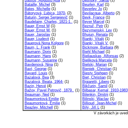
Bastos, Augusto Roa
(1)
Betinský, Jakub
(1)
Bataille, Michel
(3)
Beurlen, Karl
(1)
Bates, Michelle
(1)
Beverley Jo
(1)
Bátoryová, Ľubica, 1970-
(2)
Bevilacqua, Alberto
(2)
Baturin, Sergej Sergejevič
(1)
Bevk, France
(1)
Baudelaire, Charles, 1821-1..
(1)
Beyer Marcel
(1)
Bauer, Ernst W
(1)
Bezruč, Petr
(1)
Bauer, Ernst W.
(1)
Bezymenskij, Lev
(1)
Bauer, Jaroslav
(1)
Bhujun, Renata
(1)
Bauer, Ljudevit
(1)
Bianki, Vitalij
(1)
Bauerová Nona Kolgore
(1)
Bianki, Vitalij V.
(1)
Baum, L. Frank
(1)
Bickmore, Barbara
(9)
Baumann, Doris
(1)
Biehl Michael
(1)
Baumann, Hans
(2)
Bieliauskas, Alfonsas
(2)
Baumann, Susanne
(1)
Bieliková Marcela
(1)
Bavdenová, Nina
(1)
Bielski, Marian
(1)
Baxt, George
(1)
Bieniek, Christian
(1)
Bayard, Louis
(1)
Biesty Stehpen
(1)
Bazalová, Bea
(3)
Biet, Christian
(1)
Bazalová, Beata, 1964-
(1)
Bigiaretti, Libero
(1)
Bazin, Hervé
(4)
Bikčurin, Šamil
(1)
Bažov, Pavel Petrovič, 1879..
(1)
Bilbasar, Kemal, 1910-1983
Beauman, Ned
(1)
Bilenkin, Dmitrij
(1)
Beaumontová Emilie
(1)
Bilinski, Waclav
(1)
Beaumontová, Émilie
(1)
Billioud, Jean-Michel
(1)
Beazley, Mitchell
(1)
Bílý, Jiří L
(1)
V závorkách je uved