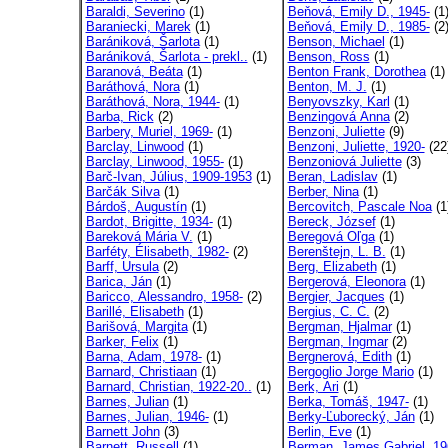
Baraldi, Severino
(1)
Beňová, Emily D., 1945-
(1
Baraniecki, Marek
(1)
Beňová, Emily D., 1985-
(2
Barániková, Šarlota
(1)
Benson, Michael
(1)
Barániková, Šarlota - prekl..
(1)
Benson, Ross
(1)
Baranová, Beáta
(1)
Benton Frank, Dorothea
(1)
Baráthová, Nora
(1)
Benton, M. J.
(1)
Baráthová, Nora, 1944-
(1)
Benyovszky, Karl
(1)
Barba, Rick
(2)
Benzingová Anna
(2)
Barbery, Muriel, 1969-
(1)
Benzoni, Juliette
(9)
Barclay, Linwood
(1)
Benzoni, Juliette, 1920-
(22
Barclay, Linwood, 1955-
(1)
Benzoniová Juliette
(3)
Barč-Ivan, Július, 1909-1953
(1)
Beran, Ladislav
(1)
Barčák Silva
(1)
Berber, Nina
(1)
Bárdoš, Augustín
(1)
Bercovitch, Pascale Noa
(1
Bardot, Brigitte, 1934-
(1)
Bereck, József
(1)
Bareková Mária V.
(1)
Beregová Oľga
(1)
Barféty, Élisabeth, 1982-
(2)
Berenštejn, L. B.
(1)
Barff, Ursula
(2)
Berg, Elizabeth
(1)
Barica, Ján
(1)
Bergerová, Eleonora
(1)
Baricco, Alessandro, 1958-
(2)
Bergier, Jacques
(1)
Barillé, Elisabeth
(1)
Bergius, C. C.
(2)
Barišová, Margita
(1)
Bergman, Hjalmar
(1)
Barker, Felix
(1)
Bergman, Ingmar
(2)
Barna, Adam, 1978-
(1)
Bergnerová, Edith
(1)
Barnard, Christiaan
(1)
Bergoglio Jorge Mario
(1)
Barnard, Christian, 1922-20..
(1)
Berk, Ari
(1)
Barnes, Julian
(1)
Berka, Tomáš, 1947-
(1)
Barnes, Julian, 1946-
(1)
Berky-Ľuborecký, Ján
(1)
Barnett John
(3)
Berlin, Eve
(1)
Barnett, Russell
(1)
Berman, James Gabriel, 19