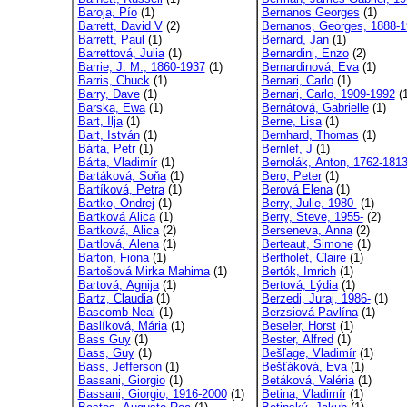
Baroja, Pío
(1)
Bernanos Georges
(1)
Barrett, David V
(2)
Bernanos, Georges, 1888-
Barrett, Paul
(1)
Bernard, Jan
(1)
Barrettová, Julia
(1)
Bernardini, Enzo
(2)
Barrie, J. M., 1860-1937
(1)
Bernardinová, Eva
(1)
Barris, Chuck
(1)
Bernari, Carlo
(1)
Barry, Dave
(1)
Bernari, Carlo, 1909-1992
(1
Barska, Ewa
(1)
Bernátová, Gabrielle
(1)
Bart, Ilja
(1)
Berne, Lisa
(1)
Bart, István
(1)
Bernhard, Thomas
(1)
Bárta, Petr
(1)
Bernlef, J
(1)
Bárta, Vladimír
(1)
Bernolák, Anton, 1762-181
Bartáková, Soňa
(1)
Bero, Peter
(1)
Bartíková, Petra
(1)
Berová Elena
(1)
Bartko, Ondrej
(1)
Berry, Julie, 1980-
(1)
Bartková Alica
(1)
Berry, Steve, 1955-
(2)
Bartková, Alica
(2)
Berseneva, Anna
(2)
Bartlová, Alena
(1)
Berteaut, Simone
(1)
Barton, Fiona
(1)
Bertholet, Claire
(1)
Bartošová Mirka Mahima
(1)
Bertók, Imrich
(1)
Bartová, Agnija
(1)
Bertová, Lýdia
(1)
Bartz, Claudia
(1)
Berzedi, Juraj, 1986-
(1)
Bascomb Neal
(1)
Berzsiová Pavlína
(1)
Baslíková, Mária
(1)
Beseler, Horst
(1)
Bass Guy
(1)
Bester, Alfred
(1)
Bass, Guy
(1)
Bešľage, Vladimír
(1)
Bass, Jefferson
(1)
Bešťáková, Eva
(1)
Bassani, Giorgio
(1)
Betáková, Valéria
(1)
Bassani, Giorgio, 1916-2000
(1)
Betina, Vladimír
(1)