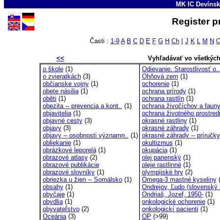
MK IC Devínsk
Register p
Časti :
1-9
A
B
C
D
E
F
G
H
Ch
I
J
K
L
M
N
<<
Vyhľadávať vo všetkýc
o škole
(1)
Odievanie. Starostlivosť o..
o zvieratkách
(3)
Ohňová zem
(1)
občianske vojny
(1)
ochorenie
(1)
obete násilia
(1)
ochrana prírody
(1)
oběti
(1)
ochrana rastlín
(1)
obezita -- prevencia a kont..
(1)
ochrana živočíchov a faun
objavitelia
(1)
ochrana životného prostred
objavné cesty
(3)
okrasné rastliny
(1)
objavy
(3)
okrasné záhrady
(1)
objavy -- osobnosti významn..
(1)
okrasné záhrady -- príručky
obliekanie
(1)
okultizmus
(1)
obrázkové leporelá
(1)
okupácia
(1)
obrazové atlasy
(2)
olej panenský
(1)
obrazové publikácie
oleje rastlinné
(1)
obrazové slovníky
(1)
olympijské hry
(2)
obriezka u žien -- Somálsko
(1)
Omega-3 mastné kyseliny
(
obsahy
(1)
Ondrejov, Ľudo (slovenský 
obyčaje
(1)
Ondriaš, Jozef, 1950-
(1)
obydlia
(1)
onkologické ochorenie
(1)
obyvateľstvo
(2)
onkologickí pacienti
(1)
Oceánia
(3)
OP
(>99)