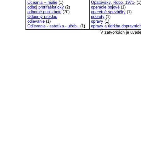
Oceánia -- reálie
(1)
Opatovský, Robo, 1971-
(1
odboj protifašistický
(2)
operácie bojové
(1)
odborné publikácie
(70)
operetné speváčky
(1)
Odborný preklad
operety
(1)
odievanie
(1)
opravy
(1)
Odievanie - estetika - učeb..
(1)
opravy a údržba dopravních
V zátvorkách je uved