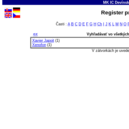
MK IC Devínsk
Register p
Časti :
A
B
C
D
E
F
G
H
Ch
I
J
K
L
M
N
O
<<
Vyhľadávať vo všetkýc
Xavier Japoit
(1)
Xenofon
(1)
V zátvorkách je uved